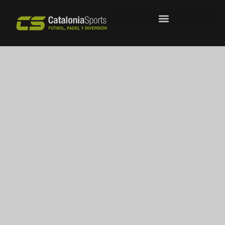
Instal·lacions
esportives a
Barcelona
Futbol sala, futbol 7 i pàdel en espais
pensats per gaudir de l’esport