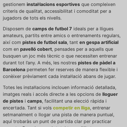
gestionem
instal·lacions esportives
que compleixen
criteris de qualitat, accessibilitat i comoditat per a
jugadors de tots els nivells.
Disposem de
camps de futbol 7
ideals per a lligues
amateurs, partits entre amics o entrenaments regulars,
així com
pistes de futbol sala
, tant
en gespa artificial
com en
pavelló cobert
, pensades per a aquells que
busquen un joc més tècnic o que necessiten entrenar
durant tot l’any. A més, les nostres
pistes de pàdel a
Barcelona
permeten fer reserves de manera flexible i
conèixer prèviament cada instal·lació abans de jugar.
Totes les instal·lacions inclouen informació detallada,
imatges reals i accés directe a les opcions de
lloguer
de pistes
i
camps
, facilitant una elecció ràpida i
encertada. Tant si vols
competir en lliga
, entrenar
setmanalment o llogar una pista de manera puntual,
aquí trobaràs un punt de partida clar per practicar