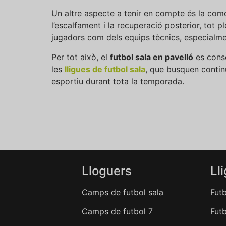
Un altre aspecte a tenir en compte és la comodi
l’escalfament i la recuperació posterior, tot p
jugadors com dels equips tècnics, especialme
Per tot això, el
futbol sala en pavelló
es cons
les
lligues de futbol sala
, que busquen contin
esportiu durant tota la temporada.
Lloguers
Ll
Camps de futbol sala
Futb
Camps de futbol 7
Futb