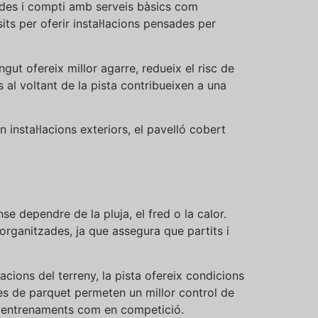
ades i compti amb serveis bàsics com
s per oferir instal·lacions pensades per
gut ofereix millor agarre, redueix el risc de
s al voltant de la pista contribueixen a una
n instal·lacions exteriors, el pavelló cobert
a
se dependre de la pluja, el fred o la calor.
organitzades, ja que assegura que partits i
iacions del terreny, la pista ofereix condicions
ies de parquet permeten un millor control de
en entrenaments com en competició.