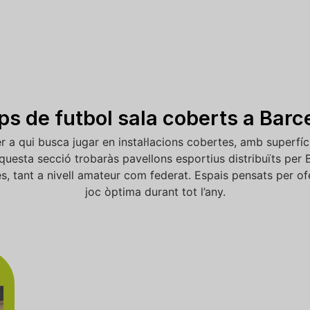
s de futbol sala coberts a Barc
r a qui busca jugar en instal·lacions cobertes, amb superfíc
esta secció trobaràs pavellons esportius distribuïts per B
, tant a nivell amateur com federat. Espais pensats per of
joc òptima durant tot l’any.