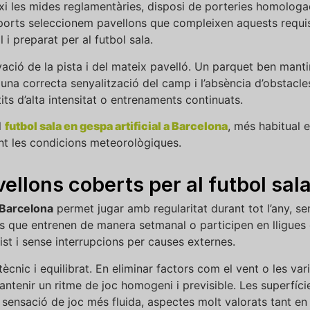
i les mides reglamentàries, disposi de porteries homolog
orts seleccionem pavellons que compleixen aquests requisit
 i preparat per al futbol sala.
ció de la pista i del mateix pavelló. Un parquet ben mantin
, una correcta senyalització del camp i l’absència d’obstacle
ts d’alta intensitat o entrenaments continuats.
l
futbol sala en gespa artificial a Barcelona
, més habitual e
ant les condicions meteorològiques.
ellons coberts per al futbol sal
 Barcelona
permet jugar amb regularitat durant tot l’any, sen
s que entrenen de manera setmanal o participen en lligues 
st i sense interrupcions per causes externes.
tècnic i equilibrat. En eliminar factors com el vent o les var
antenir un ritme de joc homogeni i previsible. Les superfíc
a sensació de joc més fluida, aspectes molt valorats tant 