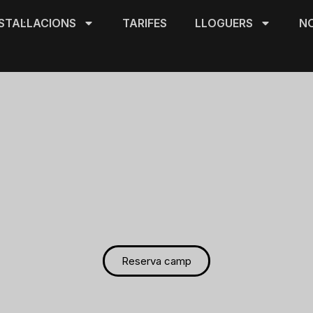
STAL·LACIONS
TARIFES
LLOGUERS
NO
ns de futbol sala a B
Instal·lacions cobertes per jugar i competir durant tot l’any
Reserva camp