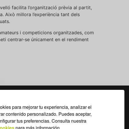
ló facilita l’organització prèvia al partit,
a. Això millora l’experiència tant dels
uats.
amateurs i competicions organitzades, com
meti centrar-se únicament en el rendiment
Contacta’ns
okies para mejorar tu experiencia, analizar el
info@catsports.net
trar contenido personalizado. Puedes aceptar,
nfigurar tus preferencias. Consulta nuestra
93 440 86 55
Cookies
para más información.