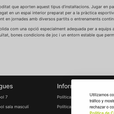
tat que aporten aquest tipus d’instal·lacions. Jugar en pavel
legat en un espai interior preparat per a la pràctica esportiv
nt en jornades amb diversos partits o entrenaments contin
olida com una opció especialment adequada per a equips 
uïtat, bones condicions de joc i un entorn estable que per
igues
Informació Legal
Utilizamos co
ol 7
Política de cookies
tráfico y mos
rechazar o co
ol sala masculí
Política de privacitat
Política de 