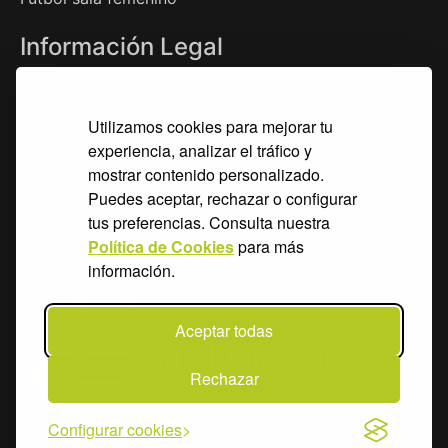
Información Legal
Política de cookies
Utilizamos cookies para mejorar tu
Política de privacidad
experiencia, analizar el tráfico y
Aviso legal
mostrar contenido personalizado.
Puedes aceptar, rechazar o configurar
Contáctanos
tus preferencias. Consulta nuestra
Política de Cookies
para más
info@catsports.net
información.
93 440 86 55
Aceptar todas
Rechazar
Configurar cookies
© 2026 CataloniaSports · Todos los derechos